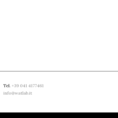
Tel.
+39 041 4177461
info@watlab.it